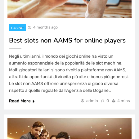
4 months ago
CASINO
Best slots non AAMS for online players
Negli ultimi anni, il mondo dei giochi online ha visto un
aumento esponenziale della popolarità delle slot machine.
Molti giocatori italiani si sono rivolti a piattaforme non AAMS,
attratti da opportunità di vincita più alte e bonus più generosi.
Le slot non AAMS offrono un’esperienza di gioco diversa
rispetto a quelle regolate dall’Agenzia delle Dogane…
Read More
admin
0
4 mins