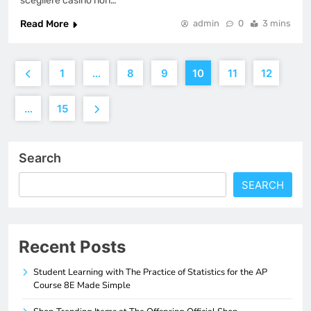
scegliere casino non…
Read More
admin
0
3 mins
1
…
8
9
10
11
12
…
15
Search
SEARCH
Recent Posts
Student Learning with The Practice of Statistics for the AP
Course 8E Made Simple