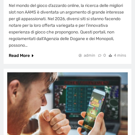
Nel mondo del gioco d’azzardo online, la ricerca delle migliori
slot non AAMS è diventata un argomento di grande interesse
per gli appassionati. Nel 2026, diversi siti si stanno facendo
notare per la loro offerta variegata e per l’innovativa
esperienza di gioco che propongono. Questi portali, non
regolamentati dall’Agenzia delle Dogane e dei Monopoli,
possono…
Read More
admin
0
4 mins