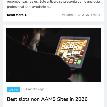
recompensas reales. Este artículo se presenta como una guía
profesional para ayudarte a…
Read More
admin
0
4 mins
4 months ago
CASINO
Best slots non AAMS Sites in 2026