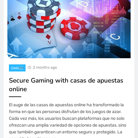
2 months ago
CASINO
Secure Gaming with casas de apuestas
online
El auge de las casas de apuestas online ha transformado la
forma en que las personas disfrutan de los juegos de azar.
Cada vez más, los usuarios buscan plataformas que no solo
ofrezcan una amplia variedad de opciones de apuestas, sino
que también garanticen un entorno seguro y protegido. La