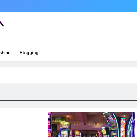
shion
Blogging
s