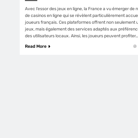
Avec l’essor des jeux en ligne, la France a vu émerger de
de casinos en ligne qui se révèlent particulièrement accuei
joueurs français. Ces plateformes offrent non seulement
jeux, mais également des services adaptés aux préférenc
des utilisateurs locaux. Ainsi, les joueurs peuvent profiter
Read More