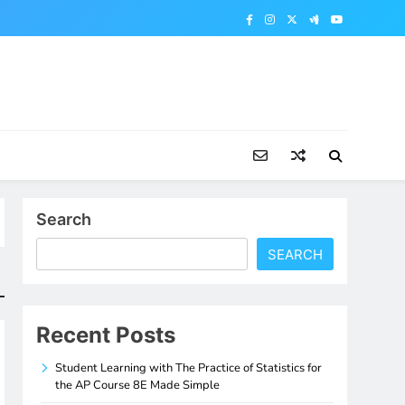
Search
SEARCH
Recent Posts
Student Learning with The Practice of Statistics for
the AP Course 8E Made Simple