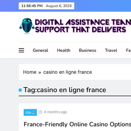
Skip
11:56:45 PM
August 6, 2026
to
content
Support That Delivers
Digital Assistance Team
General
Health
Business
Travel
Fa
Home
casino en ligne france
Tag:
casino en ligne france
4 months ago
GAME
France-Friendly Online Casino Option