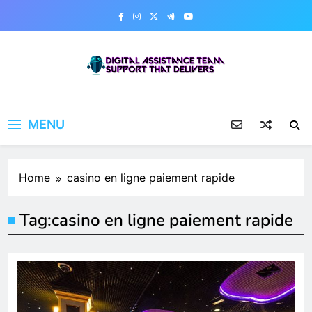
Skip
to
content
Digital Assistance Team
Support That Delivers
MENU
Home
casino en ligne paiement rapide
Tag:
casino en ligne paiement rapide