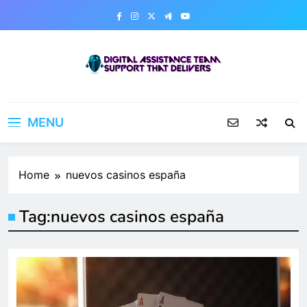
Skip
to
content
Digital Assistance Team
Support That Delivers
MENU
Home
nuevos casinos españa
Tag:
nuevos casinos españa