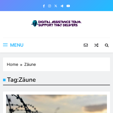
Skip
to
content
Digital Assistance Team
Support That Delivers
MENU
Home
Zäune
Tag:
Zäune