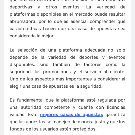
deportivas y otros eventos. La variedad de
plataformas disponibles en el mercado puede resultar
abrumadora, por lo que es esencial comprender qué
características hacen que una casa de apuestas sea
considerada la mejor.
La selección de una plataforma adecuada no solo
depende de la variedad de deportes y eventos
disponibles, sino también de factores como la
seguridad, las promociones y el servicio al cliente.
Uno de los aspectos más importantes a considerar al
elegir una casa de apuestas es la seguridad.
Es fundamental que la plataforma esté regulada por
una autoridad competente y cuente con licencias
válidas. Esto
mejores casas de apuestas
garantiza
que las apuestas se manejen de manera justa y que los
fondos de los usuarios estén protegidos.