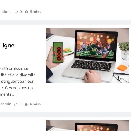
admin
0
5 mins
Ligne
rité croissante,
ité et à la diversité
istinguent par leur
ée. Ces casinos en
gements…
admin
0
4 mins