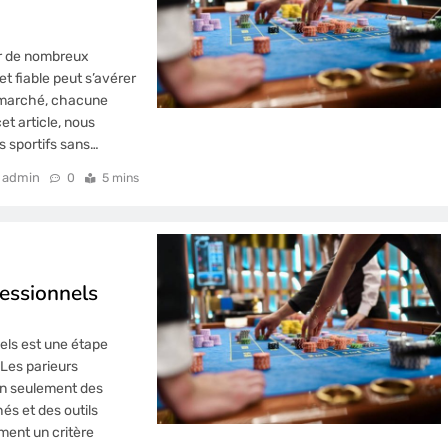
ur de nombreux
t fiable peut s’avérer
le marché, chacune
et article, nous
s sportifs sans…
admin
0
5 mins
essionnels
nels est une étape
 Les parieurs
on seulement des
s et des outils
ment un critère