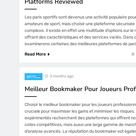
Platforms Reviewed
Les paris sportifs sont devenus une activité populaire po
amateurs de sport, mais choisir une plateforme sécurisée e
complexe. Il existe en effet une multitude d’options sur 
offrant des caractéristiques et des services variés. Dans c
examinerons certaines des meilleures plateformes de pari
Read More
3 months ago
BETTING
Meilleur Bookmaker Pour Joueurs Prof
Choisir le meilleur bookmaker pour les joueurs profession
cruciale pour maximiser les gains et minimiser les risques.
expérimentés recherchent des plateformes qui offrent n
cotes compétitives, mais aussi une large gamme de marché
d’analyse avancés. La réputation du bookmaker est égale