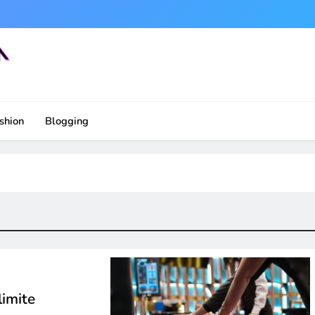
shion
Blogging
limite