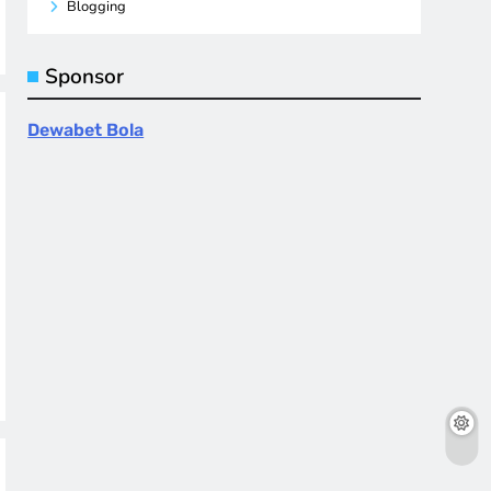
Blogging
Sponsor
Dewabet Bola