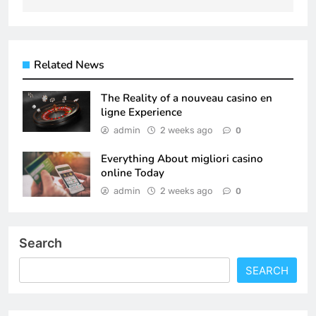
Related News
The Reality of a nouveau casino en
ligne Experience
admin
2 weeks ago
0
Everything About migliori casino
online Today
admin
2 weeks ago
0
Search
SEARCH