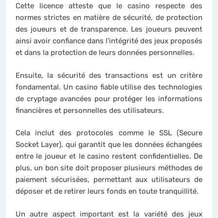
Cette licence atteste que le casino respecte des
normes strictes en matière de sécurité, de protection
des joueurs et de transparence. Les joueurs peuvent
ainsi avoir confiance dans l’intégrité des jeux proposés
et dans la protection de leurs données personnelles.
Ensuite, la sécurité des transactions est un critère
fondamental. Un casino fiable utilise des technologies
de cryptage avancées pour protéger les informations
financières et personnelles des utilisateurs.
Cela inclut des protocoles comme le SSL (Secure
Socket Layer), qui garantit que les données échangées
entre le joueur et le casino restent confidentielles. De
plus, un bon site doit proposer plusieurs méthodes de
paiement sécurisées, permettant aux utilisateurs de
déposer et de retirer leurs fonds en toute tranquillité.
Un autre aspect important est la variété des jeux