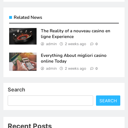
Related News
The Reality of a nouveau casino en
ligne Experience
admin
2 weeks ago
0
Everything About migliori casino
online Today
admin
2 weeks ago
0
Search
SEARCH
Recent Posts