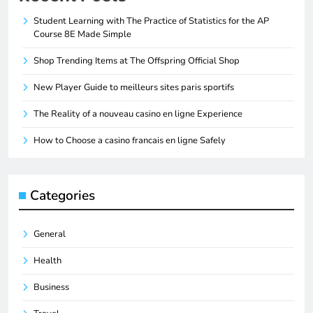
Student Learning with The Practice of Statistics for the AP
Course 8E Made Simple
Shop Trending Items at The Offspring Official Shop
New Player Guide to meilleurs sites paris sportifs
The Reality of a nouveau casino en ligne Experience
How to Choose a casino francais en ligne Safely
Categories
General
Health
Business