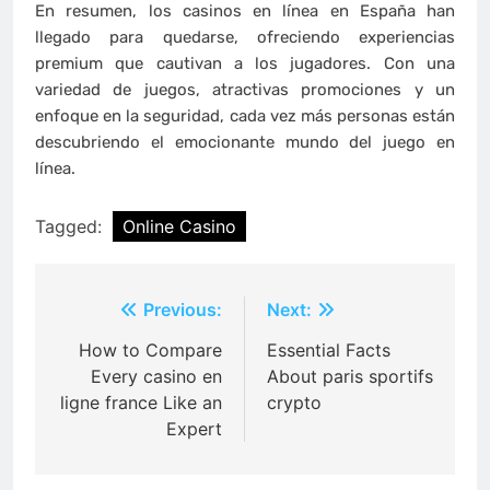
En resumen, los casinos en línea en España han
llegado para quedarse, ofreciendo experiencias
premium que cautivan a los jugadores. Con una
variedad de juegos, atractivas promociones y un
enfoque en la seguridad, cada vez más personas están
descubriendo el emocionante mundo del juego en
línea.
Tagged:
Online Casino
Post
Previous:
Next:
navigation
How to Compare
Essential Facts
Every casino en
About paris sportifs
ligne france Like an
crypto
Expert