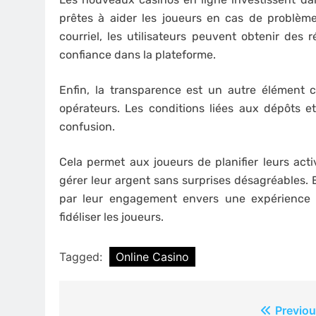
prêtes à aider les joueurs en cas de problème
courriel, les utilisateurs peuvent obtenir des 
confiance dans la plateforme.
Enfin, la transparence est un autre élément cl
opérateurs. Les conditions liées aux dépôts et 
confusion.
Cela permet aux joueurs de planifier leurs acti
gérer leur argent sans surprises désagréables.
par leur engagement envers une expérience ban
fidéliser les joueurs.
Tagged:
Online Casino
Post
Previou