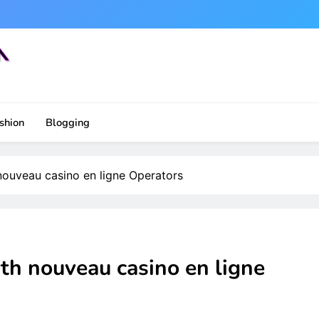
shion
Blogging
nouveau casino en ligne Operators
th nouveau casino en ligne