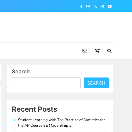
Search
SEARCH
Recent Posts
Student Learning with The Practice of Statistics for
the AP Course 8E Made Simple