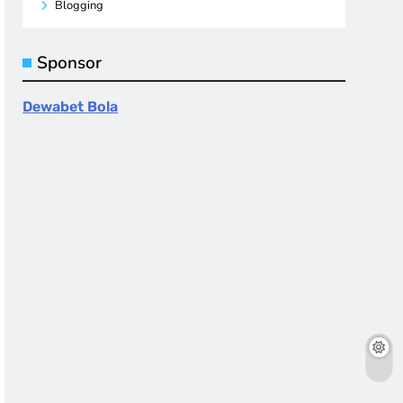
Blogging
Sponsor
Dewabet Bola