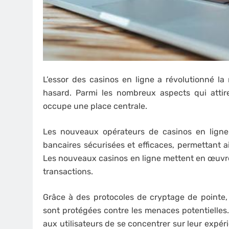
L’essor des casinos en ligne a révolutionné la
hasard. Parmi les nombreux aspects qui attirent
occupe une place centrale.
Les nouveaux opérateurs de casinos en ligne s
bancaires sécurisées et efficaces, permettant a
Les nouveaux casinos en ligne mettent en œuvre
transactions.
Grâce à des protocoles de cryptage de pointe, 
sont protégées contre les menaces potentielles.
aux utilisateurs de se concentrer sur leur expéri