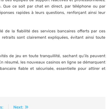
. Que ce soit par chat en direct, par téléphone ou par
réponses rapides à leurs questions, renforçant ainsi leur
é de la fiabilité des services bancaires offerts par ces
retraits sont clairement expliquées, évitant ainsi toute
vités de jeu en toute tranquillité, sachant qu’ils peuvent
 En résumé, les nouveaux casinos en ligne se démarquent
caire fiable et sécurisée, essentielle pour attirer et
s:
Next: