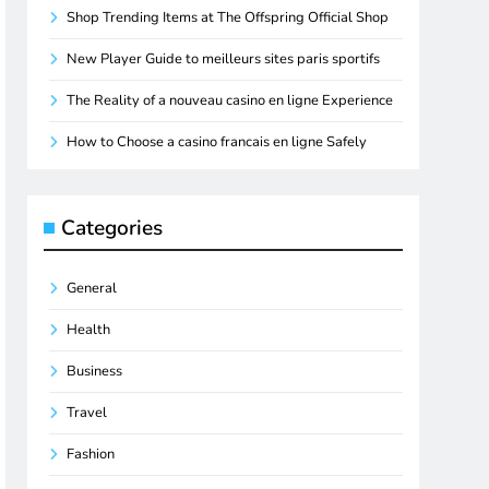
Shop Trending Items at The Offspring Official Shop
New Player Guide to meilleurs sites paris sportifs
The Reality of a nouveau casino en ligne Experience
How to Choose a casino francais en ligne Safely
Categories
General
Health
Business
Travel
Fashion