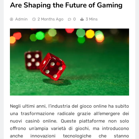
Are Shaping the Future of Gaming
Admin
2 Months Ago
0
3 Mins
Negli ultimi anni, l’industria del gioco online ha subito
una trasformazione radicale grazie all’emergere dei
nuovi casinò online. Queste piattaforme non solo
offrono un’ampia varietà di giochi, ma introducono
anche innovazioni tecnologiche che stanno