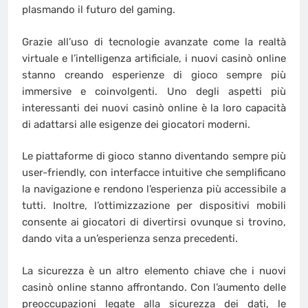
plasmando il futuro del gaming.
Grazie all’uso di tecnologie avanzate come la realtà
virtuale e l’intelligenza artificiale, i nuovi casinò online
stanno creando esperienze di gioco sempre più
immersive e coinvolgenti. Uno degli aspetti più
interessanti dei nuovi casinò online è la loro capacità
di adattarsi alle esigenze dei giocatori moderni.
Le piattaforme di gioco stanno diventando sempre più
user-friendly, con interfacce intuitive che semplificano
la navigazione e rendono l’esperienza più accessibile a
tutti. Inoltre, l’ottimizzazione per dispositivi mobili
consente ai giocatori di divertirsi ovunque si trovino,
dando vita a un’esperienza senza precedenti.
La sicurezza è un altro elemento chiave che i nuovi
casinò online stanno affrontando. Con l’aumento delle
preoccupazioni legate alla sicurezza dei dati, le