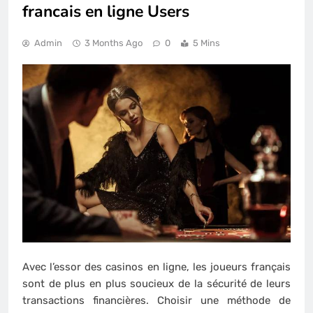
francais en ligne Users
Admin
3 Months Ago
0
5 Mins
Avec l’essor des casinos en ligne, les joueurs français
sont de plus en plus soucieux de la sécurité de leurs
transactions financières. Choisir une méthode de