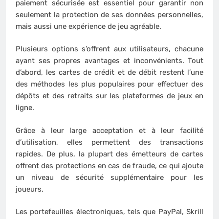
paiement sécurisée est essentiel pour garantir non
seulement la protection de ses données personnelles,
mais aussi une expérience de jeu agréable.
Plusieurs options s’offrent aux utilisateurs, chacune
ayant ses propres avantages et inconvénients. Tout
d’abord, les cartes de crédit et de débit restent l’une
des méthodes les plus populaires pour effectuer des
dépôts et des retraits sur les plateformes de jeux en
ligne.
Grâce à leur large acceptation et à leur facilité
d’utilisation, elles permettent des transactions
rapides. De plus, la plupart des émetteurs de cartes
offrent des protections en cas de fraude, ce qui ajoute
un niveau de sécurité supplémentaire pour les
joueurs.
Les portefeuilles électroniques, tels que PayPal, Skrill