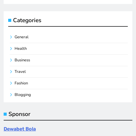
Categories
General
Health
Business
Travel
Fashion
Blogging
Sponsor
Dewabet Bola