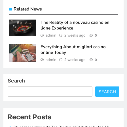
Related News
The Reality of a nouveau casino en
ligne Experience
admin
2 weeks ago
0
Everything About migliori casino
online Today
admin
2 weeks ago
0
Search
SEARCH
Recent Posts