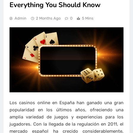
Everything You Should Know
Admin
2 Months Ago
0
5 Mins
Los casinos online en España han ganado una gran
popularidad en los últimos años, ofreciendo una
amplia variedad de juegos y experiencias para los
jugadores. Con la llegada de la regulación en 2011, el
mercado español ha crecido considerablemente,