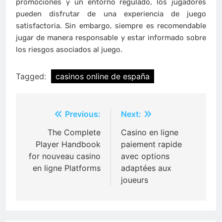
promociones y un entorno regulado, los jugadores
pueden disfrutar de una experiencia de juego
satisfactoria. Sin embargo, siempre es recomendable
jugar de manera responsable y estar informado sobre
los riesgos asociados al juego.
Tagged:
casinos online de españa
Post
Previous:
Next:
navigation
The Complete
Casino en ligne
Player Handbook
paiement rapide
for nouveau casino
avec options
en ligne Platforms
adaptées aux
joueurs