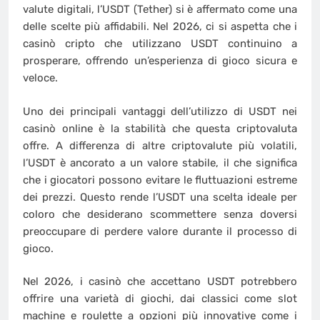
valute digitali, l’USDT (Tether) si è affermato come una
delle scelte più affidabili. Nel 2026, ci si aspetta che i
casinò cripto che utilizzano USDT continuino a
prosperare, offrendo un’esperienza di gioco sicura e
veloce.
Uno dei principali vantaggi dell’utilizzo di USDT nei
casinò online è la stabilità che questa criptovaluta
offre. A differenza di altre criptovalute più volatili,
l’USDT è ancorato a un valore stabile, il che significa
che i giocatori possono evitare le fluttuazioni estreme
dei prezzi. Questo rende l’USDT una scelta ideale per
coloro che desiderano scommettere senza doversi
preoccupare di perdere valore durante il processo di
gioco.
Nel 2026, i casinò che accettano USDT potrebbero
offrire una varietà di giochi, dai classici come slot
machine e roulette a opzioni più innovative come i