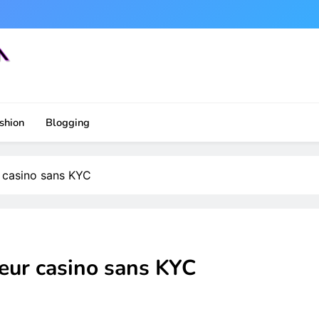
shion
Blogging
r casino sans KYC
eur casino sans KYC