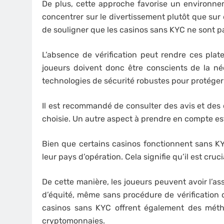
De plus, cette approche favorise un environnem
concentrer sur le divertissement plutôt que sur 
de souligner que les casinos sans KYC ne sont p
L’absence de vérification peut rendre ces plat
joueurs doivent donc être conscients de la néc
technologies de sécurité robustes pour protéger l
Il est recommandé de consulter des avis et des c
choisie. Un autre aspect à prendre en compte es
Bien que certains casinos fonctionnent sans KYC
leur pays d’opération. Cela signifie qu’il est cruc
De cette manière, les joueurs peuvent avoir l’a
d’équité, même sans procédure de vérification d’
casinos sans KYC offrent également des mét
cryptomonnaies.