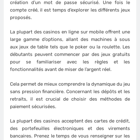
création d’un mot de passe sécurisé. Une fois le
compte créé, il est temps d’explorer les différents jeux
proposés.
La plupart des casinos en ligne sur mobile offrent une
large gamme d’options, allant des machines à sous
aux jeux de table tels que le poker ou la roulette. Les
débutants peuvent commencer par des jeux gratuits
pour se familiariser avec les règles et les
fonctionnalités avant de miser de l’argent réel.
Cela permet de mieux comprendre la dynamique du jeu
sans pression financière. Concernant les dépôts et les
retraits, il est crucial de choisir des méthodes de
paiement sécurisées.
La plupart des casinos acceptent des cartes de crédit,
des portefeuilles électroniques et des virements
bancaires. Prenez le temps de vous renseigner sur les