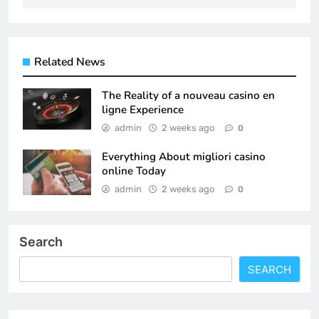
Related News
The Reality of a nouveau casino en
ligne Experience
admin
2 weeks ago
0
Everything About migliori casino
online Today
admin
2 weeks ago
0
Search
SEARCH