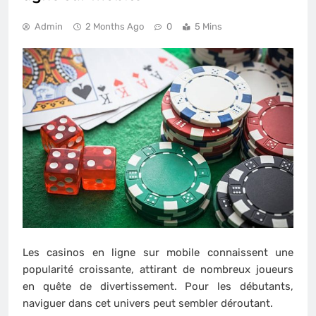
Admin
2 Months Ago
0
5 Mins
Les casinos en ligne sur mobile connaissent une
popularité croissante, attirant de nombreux joueurs
en quête de divertissement. Pour les débutants,
naviguer dans cet univers peut sembler déroutant.