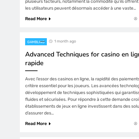
plusieurs facteurs, notamment la commodité qu’ils offrent 
les utilisateurs peuvent désormais accéder à une vaste…
Read More
1 month ago
GAMBLING
Advanced Techniques for casino en li
rapide
Avec l’essor des casinos en ligne, la rapidité des paiemen
critère essentiel pour les joueurs. Les avancées technolo
développement de techniques sophistiquées qui garantiss
fluides et sécurisées. Pour répondre à cette demande croi
établissements de jeux en ligne investissent dans des sol
d’assurer des…
Read More