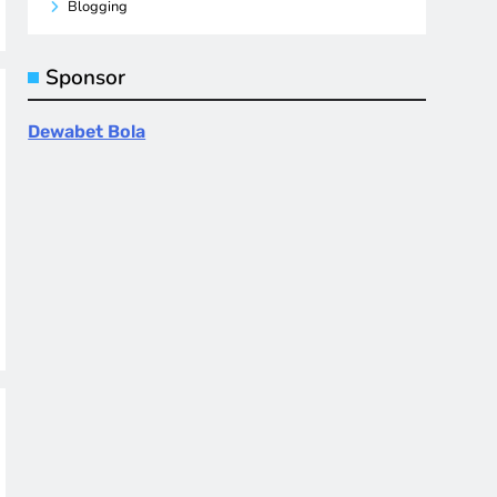
Blogging
Sponsor
Dewabet Bola