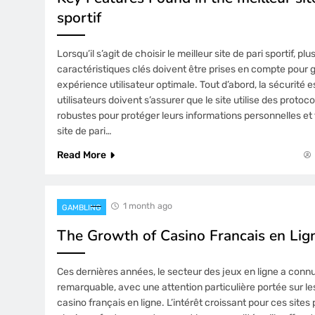
sportif
Lorsqu’il s’agit de choisir le meilleur site de pari sportif, plu
caractéristiques clés doivent être prises en compte pour 
expérience utilisateur optimale. Tout d’abord, la sécurité e
utilisateurs doivent s’assurer que le site utilise des protoc
robustes pour protéger leurs informations personnelles et
site de pari…
Read More
1 month ago
GAMBLING
The Growth of Casino Francais en Lig
Ces dernières années, le secteur des jeux en ligne a con
remarquable, avec une attention particulière portée sur l
casino français en ligne. L’intérêt croissant pour ces sites 