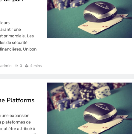
sieurs
garantir une
st primordiale. Les
oles de sécurité
 financières. Un bon
admin
0
4 mins
ne Platforms
nu une expansion
es plateformes de
peut être attribué à