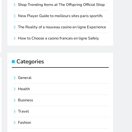
Shop Trending Items at The Offspring Official Shop
New Player Guide to meilleurs sites paris sportifs
The Reality of a nouveau casino en ligne Experience
How to Choose a casino francais en ligne Safely
Categories
General
Health
Business
Travel
Fashion