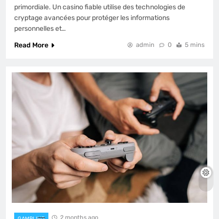
primordiale. Un casino fiable utilise des technologies de
cryptage avancées pour protéger les informations
personnelles et…
Read More
admin
0
5 mins
2 months ago
GAMBLING