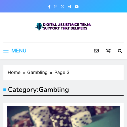
Skip
to
content
Digital Assistance Team
Support That Delivers
MENU
Home
Gambling
Page 3
Category:
Gambling