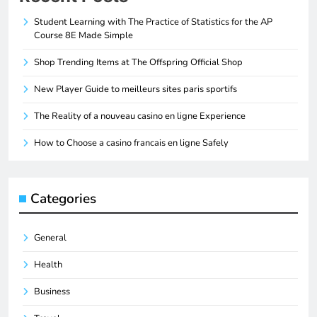
Student Learning with The Practice of Statistics for the AP
Course 8E Made Simple
Shop Trending Items at The Offspring Official Shop
New Player Guide to meilleurs sites paris sportifs
The Reality of a nouveau casino en ligne Experience
How to Choose a casino francais en ligne Safely
Categories
General
Health
Business