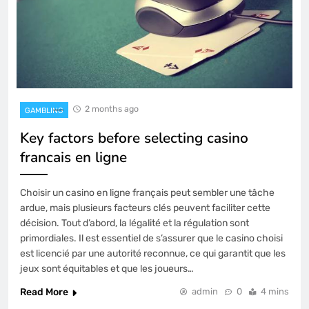
2 months ago
GAMBLING
Key factors before selecting casino
francais en ligne
Choisir un casino en ligne français peut sembler une tâche
ardue, mais plusieurs facteurs clés peuvent faciliter cette
décision. Tout d’abord, la légalité et la régulation sont
primordiales. Il est essentiel de s’assurer que le casino choisi
est licencié par une autorité reconnue, ce qui garantit que les
jeux sont équitables et que les joueurs…
Read More
admin
0
4 mins