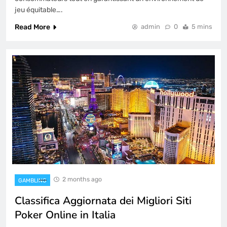
jeu équitable….
Read More
admin
0
5 mins
2 months ago
GAMBLING
Classifica Aggiornata dei Migliori Siti
Poker Online in Italia