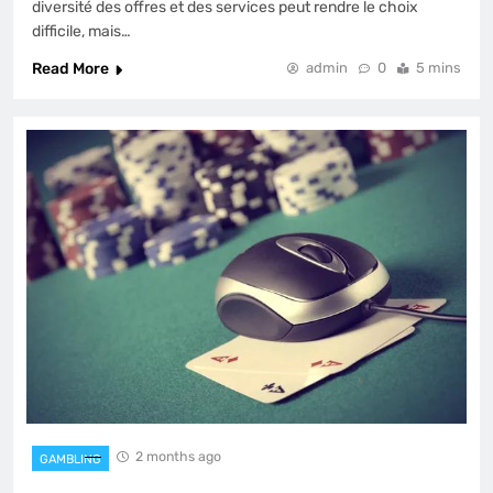
diversité des offres et des services peut rendre le choix
difficile, mais…
Read More
admin
0
5 mins
2 months ago
GAMBLING