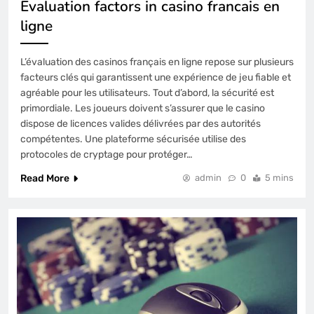
Evaluation factors in casino francais en
ligne
L’évaluation des casinos français en ligne repose sur plusieurs
facteurs clés qui garantissent une expérience de jeu fiable et
agréable pour les utilisateurs. Tout d’abord, la sécurité est
primordiale. Les joueurs doivent s’assurer que le casino
dispose de licences valides délivrées par des autorités
compétentes. Une plateforme sécurisée utilise des
protocoles de cryptage pour protéger…
Read More
admin
0
5 mins