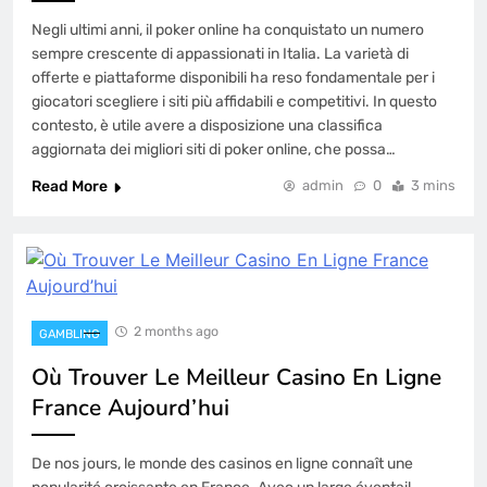
Negli ultimi anni, il poker online ha conquistato un numero
sempre crescente di appassionati in Italia. La varietà di
offerte e piattaforme disponibili ha reso fondamentale per i
giocatori scegliere i siti più affidabili e competitivi. In questo
contesto, è utile avere a disposizione una classifica
aggiornata dei migliori siti di poker online, che possa…
Read More
admin
0
3 mins
2 months ago
GAMBLING
Où Trouver Le Meilleur Casino En Ligne
France Aujourd’hui
De nos jours, le monde des casinos en ligne connaît une