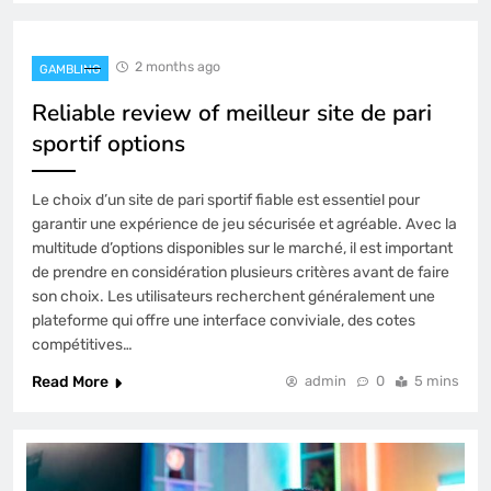
2 months ago
GAMBLING
Reliable review of meilleur site de pari
sportif options
Le choix d’un site de pari sportif fiable est essentiel pour
garantir une expérience de jeu sécurisée et agréable. Avec la
multitude d’options disponibles sur le marché, il est important
de prendre en considération plusieurs critères avant de faire
son choix. Les utilisateurs recherchent généralement une
plateforme qui offre une interface conviviale, des cotes
compétitives…
Read More
admin
0
5 mins