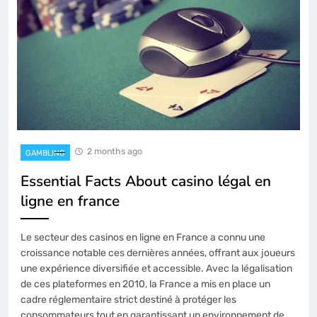
2 months ago
GAMBLING
Essential Facts About casino légal en
ligne en france
Le secteur des casinos en ligne en France a connu une
croissance notable ces dernières années, offrant aux joueurs
une expérience diversifiée et accessible. Avec la légalisation
de ces plateformes en 2010, la France a mis en place un
cadre réglementaire strict destiné à protéger les
consommateurs tout en garantissant un environnement de