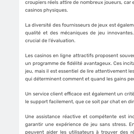
croupiers réels attire de nombreux joueurs, car
casinos physiques.
La diversité des fournisseurs de jeux est égale
qualité et des mécaniques de jeu innovantes
crucial de l’évaluation.
Les casinos en ligne attractifs proposent souv
un programme de fidélité avantageux. Ces incit
jeu, mais il est essentiel de lire attentivement
qui déterminent comment et quand les gains peuv
Un service client efficace est également un cri
le support facilement, que ce soit par chat en di
Une assistance réactive et compétente est in
garantir une expérience de jeu sans stress. 
peuvent aider les utilisateurs à trouver des 