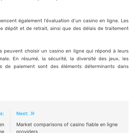
uencent également l’évaluation d’un casino en ligne. Les
 dépôt et de retrait, ainsi que des délais de traitement
s peuvent choisir un casino en ligne qui répond à leurs
ale. En résumé, la sécurité, la diversité des jeux, les
ions de paiement sont des éléments déterminants dans
s:
Next:
en
Market comparisons of casino fiable en ligne
ne
providers