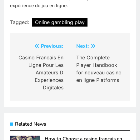
expérience de jeu en ligne.
Tagged:
Online gambling play
Post
Previous:
Next:
navigation
Casino Francais En
The Complete
Ligne Pour Les
Player Handbook
Amateurs D
for nouveau casino
Experiences
en ligne Platforms
Digitales
Related News
How to Choose a casino francais en