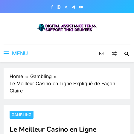
Skip
to
content
Digital Assistance Team
Support That Delivers
MENU
Home
Gambling
Le Meilleur Casino en Ligne Expliqué de Façon
Claire
GAMBLING
Le Meilleur Casino en Ligne