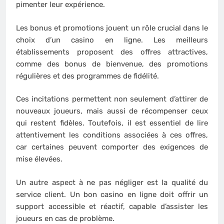
pimenter leur expérience.
Les bonus et promotions jouent un rôle crucial dans le
choix d’un casino en ligne. Les meilleurs
établissements proposent des offres attractives,
comme des bonus de bienvenue, des promotions
régulières et des programmes de fidélité.
Ces incitations permettent non seulement d’attirer de
nouveaux joueurs, mais aussi de récompenser ceux
qui restent fidèles. Toutefois, il est essentiel de lire
attentivement les conditions associées à ces offres,
car certaines peuvent comporter des exigences de
mise élevées.
Un autre aspect à ne pas négliger est la qualité du
service client. Un bon casino en ligne doit offrir un
support accessible et réactif, capable d’assister les
joueurs en cas de problème.