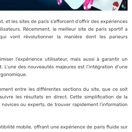
et les sites de paris s’efforcent d’offrir des expériences
lisateurs. Récemment, le meilleur site de paris sportif a
 qui vont révolutionner la manière dont les parieurs
iser l’expérience utilisateur, mais aussi à garantir un
. L’une des nouveautés majeures est l’intégration d’une
 ergonomique.
ment entre les différentes sections du site, que ce soit
uivre les résultats en direct. Cette simplification de la
nt novices ou experts, de trouver rapidement l’information
ibilité mobile, offrant une expérience de paris fluide sur