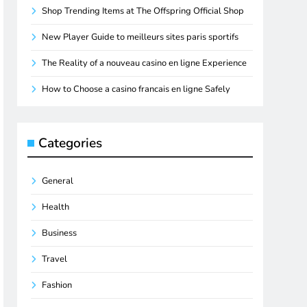
Shop Trending Items at The Offspring Official Shop
New Player Guide to meilleurs sites paris sportifs
The Reality of a nouveau casino en ligne Experience
How to Choose a casino francais en ligne Safely
Categories
General
Health
Business
Travel
Fashion