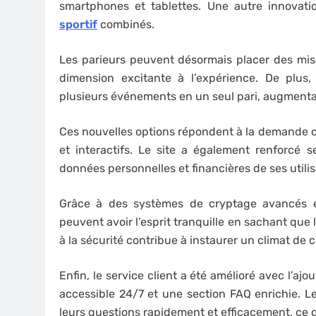
smartphones et tablettes. Une autre innovation
sportif
combinés.
Les parieurs peuvent désormais placer des mis
dimension excitante à l’expérience. De plus,
plusieurs événements en un seul pari, augmentant
Ces nouvelles options répondent à la demande c
et interactifs. Le site a également renforcé 
données personnelles et financières de ses utilis
Grâce à des systèmes de cryptage avancés et
peuvent avoir l’esprit tranquille en sachant que 
à la sécurité contribue à instaurer un climat de co
Enfin, le service client a été amélioré avec l’ajo
accessible 24/7 et une section FAQ enrichie. L
leurs questions rapidement et efficacement, ce q