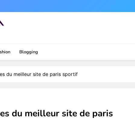
shion
Blogging
 du meilleur site de paris sportif
s du meilleur site de paris