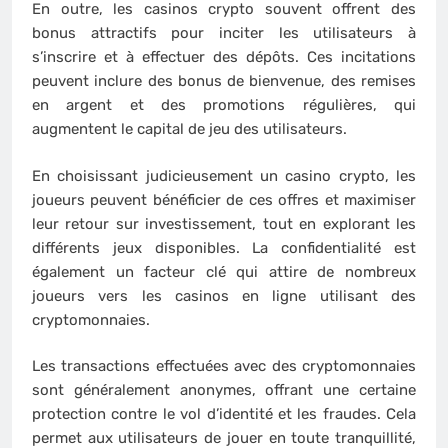
En outre, les casinos crypto souvent offrent des
bonus attractifs pour inciter les utilisateurs à
s’inscrire et à effectuer des dépôts. Ces incitations
peuvent inclure des bonus de bienvenue, des remises
en argent et des promotions régulières, qui
augmentent le capital de jeu des utilisateurs.
En choisissant judicieusement un casino crypto, les
joueurs peuvent bénéficier de ces offres et maximiser
leur retour sur investissement, tout en explorant les
différents jeux disponibles. La confidentialité est
également un facteur clé qui attire de nombreux
joueurs vers les casinos en ligne utilisant des
cryptomonnaies.
Les transactions effectuées avec des cryptomonnaies
sont généralement anonymes, offrant une certaine
protection contre le vol d’identité et les fraudes. Cela
permet aux utilisateurs de jouer en toute tranquillité,