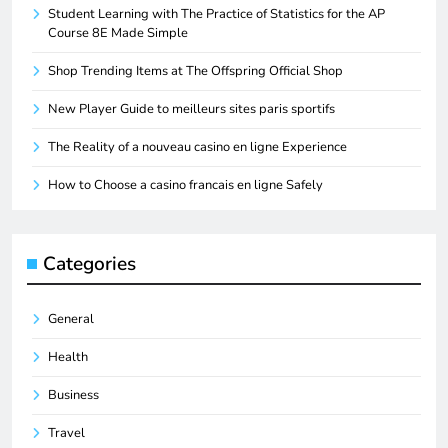
Student Learning with The Practice of Statistics for the AP
Course 8E Made Simple
Shop Trending Items at The Offspring Official Shop
New Player Guide to meilleurs sites paris sportifs
The Reality of a nouveau casino en ligne Experience
How to Choose a casino francais en ligne Safely
Categories
General
Health
Business
Travel