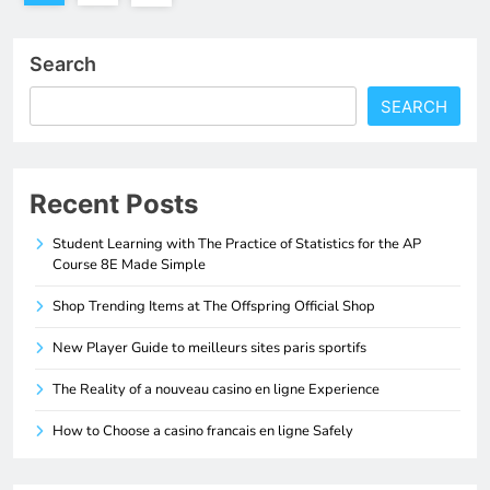
Search
SEARCH
Recent Posts
Student Learning with The Practice of Statistics for the AP
Course 8E Made Simple
Shop Trending Items at The Offspring Official Shop
New Player Guide to meilleurs sites paris sportifs
The Reality of a nouveau casino en ligne Experience
How to Choose a casino francais en ligne Safely