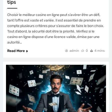
tips
Choisir le meilleur casino en ligne peut s’avérer être un défi,
tant l’offre est vaste et variée. Il est essentiel de prendre en
compte plusieurs critères pour s’assurer de faire le bon choix.
Tout d’abord, la sécurité doit être la priorité. Vérifiez si le
casino en ligne dispose d’une licence valide, émise par une
autorité…
Read More
admin
0
4 mins