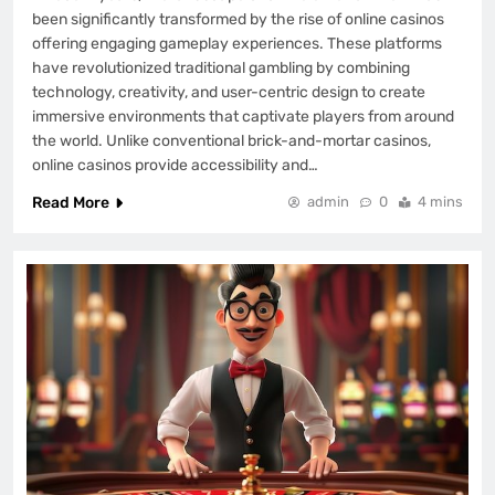
been significantly transformed by the rise of online casinos
offering engaging gameplay experiences. These platforms
have revolutionized traditional gambling by combining
technology, creativity, and user-centric design to create
immersive environments that captivate players from around
the world. Unlike conventional brick-and-mortar casinos,
online casinos provide accessibility and…
Read More
admin
0
4 mins