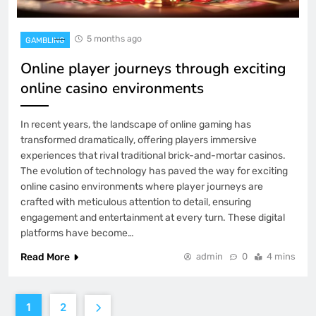
5 months ago
GAMBLING
Online player journeys through exciting
online casino environments
In recent years, the landscape of online gaming has
transformed dramatically, offering players immersive
experiences that rival traditional brick-and-mortar casinos.
The evolution of technology has paved the way for exciting
online casino environments where player journeys are
crafted with meticulous attention to detail, ensuring
engagement and entertainment at every turn. These digital
platforms have become…
Read More
admin
0
4 mins
1
2