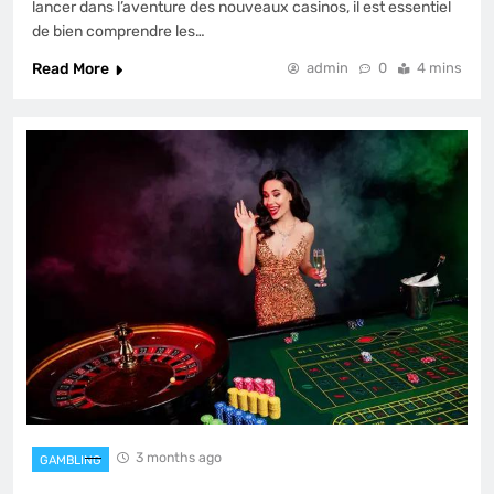
lancer dans l’aventure des nouveaux casinos, il est essentiel
de bien comprendre les…
Read More
admin
0
4 mins
3 months ago
GAMBLING