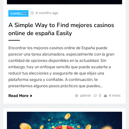
4 months ago
GAMBLING
A Simple Way to Find mejores casinos
online de españa Easily
Encontrar los mejores casinos online de España puede
parecer una tarea abrumadora, especialmente con la gran
cantidad de opciones disponibles en la actualidad. Sin
embargo, hay un enfoque sencillo que puede ayudarte a
reducir tus elecciones y asegurarte de que elijas una
plataforma segura y confiable. A continuación, te
presentamos algunos pasos prácticos que puedes…
Read More
admin
0
4 mins