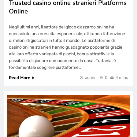
Trusted casino online stranieri Platforms
Online
Negli ultimi anni, il settore del gioco d’azzardo online ha
conosciuto una crescita esponenziale, attirando l’attenzione
di milioni di giocatori in tutto il mondo. Le piattaforme di
casinò online stranieri hanno guadagnato popolarità grazie
alla loro offerta variegata di giochi, bonus attrattivi e la
possibilità di giocare comodamente da casa. Tuttavia, è
fondamentale scegliere piattaforme…
Read More
admin
0
4 mins