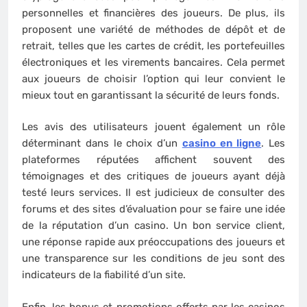
personnelles et financières des joueurs. De plus, ils
proposent une variété de méthodes de dépôt et de
retrait, telles que les cartes de crédit, les portefeuilles
électroniques et les virements bancaires. Cela permet
aux joueurs de choisir l’option qui leur convient le
mieux tout en garantissant la sécurité de leurs fonds.
Les avis des utilisateurs jouent également un rôle
déterminant dans le choix d’un
casino en ligne
. Les
plateformes réputées affichent souvent des
témoignages et des critiques de joueurs ayant déjà
testé leurs services. Il est judicieux de consulter des
forums et des sites d’évaluation pour se faire une idée
de la réputation d’un casino. Un bon service client,
une réponse rapide aux préoccupations des joueurs et
une transparence sur les conditions de jeu sont des
indicateurs de la fiabilité d’un site.
Enfin, les bonus et promotions offerts par les casinos