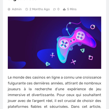
Admin
2 Months Ago
0
5 Mins
Le monde des casinos en ligne a connu une croissance
fulgurante ces dernières années, attirant de nombreux
joueurs à la recherche d’une expérience de jeu
immersive et divertissante. Pour ceux qui souhaitent
jouer avec de l’argent réel, il est crucial de choisir des
plateformes fiables et sécurisées. Dans cet article,