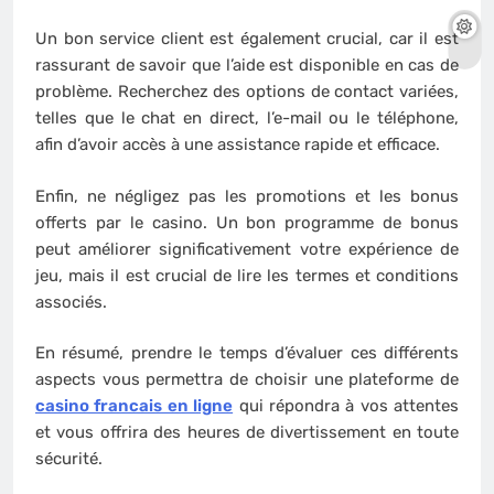
Un bon service client est également crucial, car il est
rassurant de savoir que l’aide est disponible en cas de
problème. Recherchez des options de contact variées,
telles que le chat en direct, l’e-mail ou le téléphone,
afin d’avoir accès à une assistance rapide et efficace.
Enfin, ne négligez pas les promotions et les bonus
offerts par le casino. Un bon programme de bonus
peut améliorer significativement votre expérience de
jeu, mais il est crucial de lire les termes et conditions
associés.
En résumé, prendre le temps d’évaluer ces différents
aspects vous permettra de choisir une plateforme de
casino francais en ligne
qui répondra à vos attentes
et vous offrira des heures de divertissement en toute
sécurité.