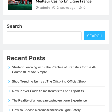
Meilleur Casino En Ligne France
admin
2 weeks ago
0
Search
SEARCH
Recent Posts
Student Learning with The Practice of Statistics for the AP
Course 8E Made Simple
Shop Trending Items at The Offspring Official Shop
New Player Guide to meilleurs sites paris sportifs
The Reality of a nouveau casino en ligne Experience
How to Choose a casino francais en ligne Safely