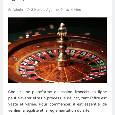
Admin
2 Months Ago
0
4 Mins
Choisir une plateforme de casino francais en ligne
peut s’avérer être un processus délicat, tant l’offre est
vaste et variée. Pour commencer, il est essentiel de
vérifier la légalité et la réglementation du site.