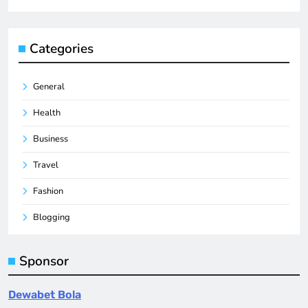
Categories
General
Health
Business
Travel
Fashion
Blogging
Sponsor
Dewabet Bola