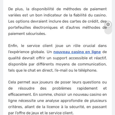
De plus, la disponibilité de méthodes de paiement
variées est un bon indicateur de la fiabilité du casino.
Les options devraient inclure des cartes de crédit, des
portefeuilles électroniques et d’autres méthodes de
paiement sécurisées.
Enfin, le service client joue un rôle crucial dans
l’expérience globale. Un
nouveau casino en ligne
de
qualité devrait offrir un support accessible et réactif,
disponible par différents moyens de communication,
tels que le chat en direct, l’e-mail ou le téléphone.
Cela permet aux joueurs de poser leurs questions ou
de résoudre des problèmes rapidement et
efficacement. En somme, choisir un nouveau casino en
ligne nécessite une analyse approfondie de plusieurs
critères, allant de la licence à la sécurité, en passant
par l’offre de jeux et le service client.