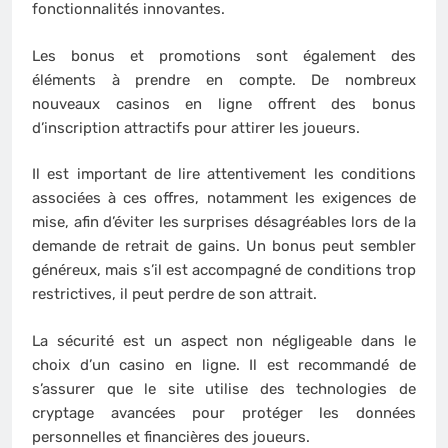
fonctionnalités innovantes.
Les bonus et promotions sont également des
éléments à prendre en compte. De nombreux
nouveaux casinos en ligne offrent des bonus
d’inscription attractifs pour attirer les joueurs.
Il est important de lire attentivement les conditions
associées à ces offres, notamment les exigences de
mise, afin d’éviter les surprises désagréables lors de la
demande de retrait de gains. Un bonus peut sembler
généreux, mais s’il est accompagné de conditions trop
restrictives, il peut perdre de son attrait.
La sécurité est un aspect non négligeable dans le
choix d’un casino en ligne. Il est recommandé de
s’assurer que le site utilise des technologies de
cryptage avancées pour protéger les données
personnelles et financières des joueurs.