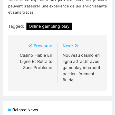
fiable et en explorant ses jeux exclusifs, les joueurs
peuvent s’assurer une expérience de jeu enrichissante
et sans tracas.
Tagged:
Online gambling play
Post
Previous:
Next:
navigation
Casino Fiable En
Nouveau casino en
Ligne Et Retraits
ligne attractif avec
Sans Problème
gameplay interactif
particulièrement
fluide
Related News