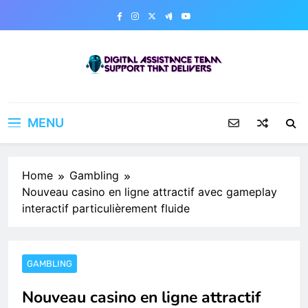
Skip
to
content
Digital Assistance Team
Support That Delivers
MENU
Home
Gambling
Nouveau casino en ligne attractif avec gameplay
interactif particulièrement fluide
GAMBLING
Nouveau casino en ligne attractif