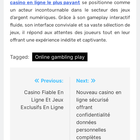
casino en ligne le plus payant
se positionne comme
un acteur incontournable dans le secteur des jeux
d’argent numériques. Grâce à son gameplay interactif
fluide, son interface conviviale et sa vaste sélection de
jeux, il répond aux attentes des joueurs tout en leur
offrant une expérience inédite et captivante.
Tagged:
Online gambling play
Post
Previous:
Next:
navigation
Casino Fiable En
Nouveau casino en
Ligne Et Jeux
ligne sécurisé
Exclusifs En Ligne
offrant
confidentialité
données
personnelles
complètes