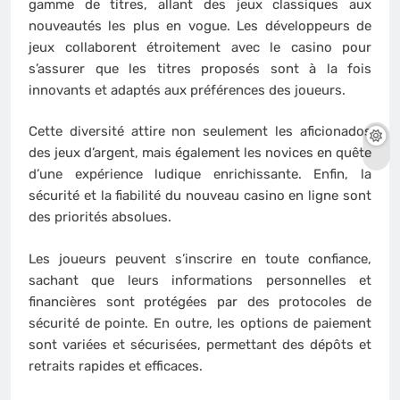
gamme de titres, allant des jeux classiques aux
nouveautés les plus en vogue. Les développeurs de
jeux collaborent étroitement avec le casino pour
s’assurer que les titres proposés sont à la fois
innovants et adaptés aux préférences des joueurs.
Cette diversité attire non seulement les aficionados
des jeux d’argent, mais également les novices en quête
d’une expérience ludique enrichissante. Enfin, la
sécurité et la fiabilité du nouveau casino en ligne sont
des priorités absolues.
Les joueurs peuvent s’inscrire en toute confiance,
sachant que leurs informations personnelles et
financières sont protégées par des protocoles de
sécurité de pointe. En outre, les options de paiement
sont variées et sécurisées, permettant des dépôts et
retraits rapides et efficaces.